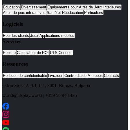
Éducation
Divertissement
Équipements pour Aires de Jeux Intérieures
Aires de jeux interactives
Santé et Rééducation
Particuliers
Logiciels
Pour les clients
Jeux
Applications mobiles
Services
Reprise
Calculateur de ROI
UTS Connect
Ressources
Politique de confidentialité
Livraison
Centre d’aide
À propos
Contacts
Odrin Street 2, fl.1
, fl.1,
8001
,
Burgas
,
Bulgaria
world@utsplay.world
|
+359 56 940 425