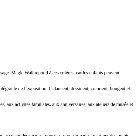
ssage. Magic Wall répond à ces critères, car les enfants peuvent
égrante de l’exposition. Ils lancent, dessinent, colorient, bougent et
s, aux activités familiales, aux anniversaires, aux ateliers de musée et
ons, associer des images, nourrir des personnages, marquer des points