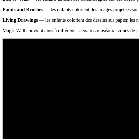
Paints and Brushes
— les enfants colorient des images projetées sur
Living Drawings
— les enfants colorient des dessins sur papier, les n
Magic Wall convient ainsi à différents scénarios muséaux : zones de je