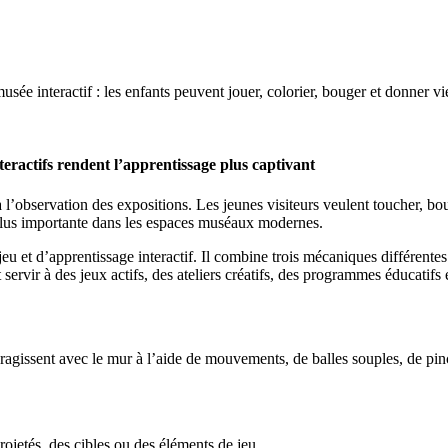
e interactif : les enfants peuvent jouer, colorier, bouger et donner vie
ractifs rendent l’apprentissage plus captivant
 l’observation des expositions. Les jeunes visiteurs veulent toucher, bou
 plus importante dans les espaces muséaux modernes.
 et d’apprentissage interactif. Il combine trois mécaniques différentes
servir à des jeux actifs, des ateliers créatifs, des programmes éducatifs 
eragissent avec le mur à l’aide de mouvements, de balles souples, de pin
rojetés, des cibles ou des éléments de jeu.