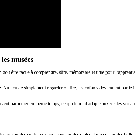
 les musées
 doit être facile à comprendre, sûre, mémorable et utile pour l’apprenti
 Au lieu de simplement regarder ou lire, les enfants deviennent partie int
ent participer en même temps, ce qui le rend adapté aux visites scolaire
balles souples sur le mur pour toucher des cibles, faire éclater des ball