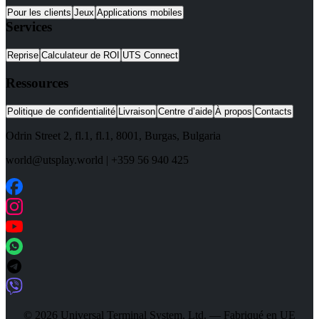
Pour les clients
Jeux
Applications mobiles
Services
Reprise
Calculateur de ROI
UTS Connect
Ressources
Politique de confidentialité
Livraison
Centre d’aide
À propos
Contacts
Odrin Street 2, fl.1
, fl.1,
8001
,
Burgas
,
Bulgaria
world@utsplay.world
|
+359 56 940 425
© 2026 Universal Terminal System, Ltd. — Fabriqué en UE