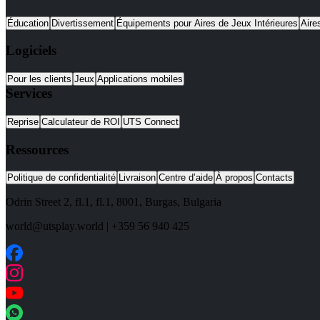
Éducation
Divertissement
Équipements pour Aires de Jeux Intérieures
Aire
Logiciels
Pour les clients
Jeux
Applications mobiles
Services
Reprise
Calculateur de ROI
UTS Connect
Ressources
Politique de confidentialité
Livraison
Centre d’aide
À propos
Contacts
Odrin Street 2, fl.1
, fl.1,
8001
,
Burgas
,
Bulgaria
world@utsplay.world
|
+359 56 940 425