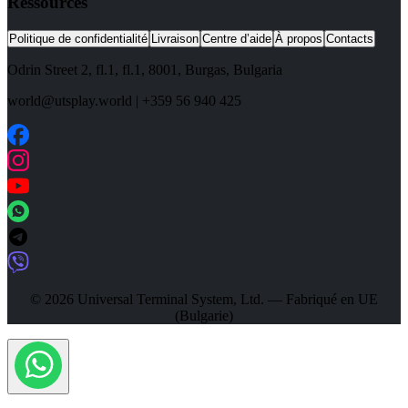
Ressources
Politique de confidentialité
Livraison
Centre d’aide
À propos
Contacts
Odrin Street 2, fl.1
, fl.1,
8001
,
Burgas
,
Bulgaria
world@utsplay.world
|
+359 56 940 425
© 2026 Universal Terminal System, Ltd. — Fabriqué en UE
(Bulgarie)