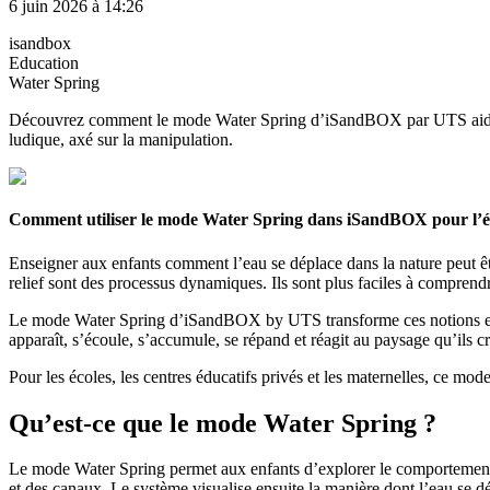
6 juin 2026 à 14:26
isandbox
Education
Water Spring
Découvrez comment le mode Water Spring d’iSandBOX par UTS aide les en
ludique, axé sur la manipulation.
Comment utiliser le mode Water Spring dans iSandBOX pour l’
Enseigner aux enfants comment l’eau se déplace dans la nature peut être d
relief sont des processus dynamiques. Ils sont plus faciles à comprendr
Le mode Water Spring d’iSandBOX by UTS transforme ces notions en un
apparaît, s’écoule, s’accumule, se répand et réagit au paysage qu’ils cr
Pour les écoles, les centres éducatifs privés et les maternelles, ce mo
Qu’est-ce que le mode Water Spring ?
Le mode Water Spring permet aux enfants d’explorer le comportement de
et des canaux. Le système visualise ensuite la manière dont l’eau se dép