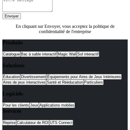
Envoyer
En cliquant sur Envoyer, vous acceptez la politique de
confidentialité de l'entreprise
Produits
Catalogue
Bac à sable interactif
Magic Wall
Sol interactif
Solutions
Éducation
Divertissement
Équipements pour Aires de Jeux Intérieures
Aires de jeux interactives
Santé et Rééducation
Particuliers
Logiciels
Pour les clients
Jeux
Applications mobiles
Services
Reprise
Calculateur de ROI
UTS Connect