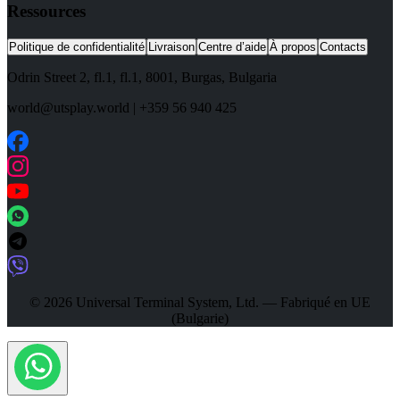
Ressources
Politique de confidentialité
Livraison
Centre d’aide
À propos
Contacts
Odrin Street 2, fl.1
, fl.1,
8001
,
Burgas
,
Bulgaria
world@utsplay.world
|
+359 56 940 425
© 2026 Universal Terminal System, Ltd. — Fabriqué en UE
(Bulgarie)