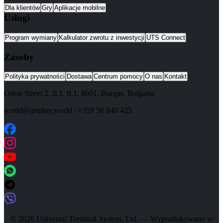
Dla klientów
Gry
Aplikacje mobilne
Usługi
Program wymiany
Kalkulator zwrotu z inwestycji
UTS Connect
Zasoby
Polityka prywatności
Dostawa
Centrum pomocy
O nas
Kontakt
Odrin Street 2, fl.1
, fl.1,
8001
,
Burgas
,
Bulgaria
world@utsplay.world
|
+359 56 940 425
© 2026 Universal Terminal System, Ltd. — Wyprodukowano w