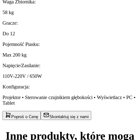
Waga Zbiornika
:
58 kg
Gracze
:
Do 12
Pojemność Piasku
:
Max 200 kg
Napięcie/Zasilanie
:
110V-220V / 650W
Konfiguracja
:
Projektor • Sterowanie czujnikiem głębokości • Wyświetlacz • PC •
Tablet
Poproś o Cenę
Skontaktuj się z nami
Inne produkty, które mogą