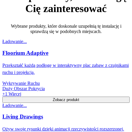
Cię zainteresować
Wybrane produkty, które doskonale uzupełnią tę instalację i
sprawdzą się w podobnych miejscach.
Ładowanie...
Floorium Adaptive
Przekształć każdą podłogę w interaktywny plac zabaw z czujnikami
ruchu i projekcją.
Wykrywanie Ruchu
Duży Obszar Pokrycia
+
1
Więcej
Zobacz produkt
Ładowanie...
Living Drawings
Ożyw swoje rysunki dzięki animacji rzeczywistości rozszerzonej.