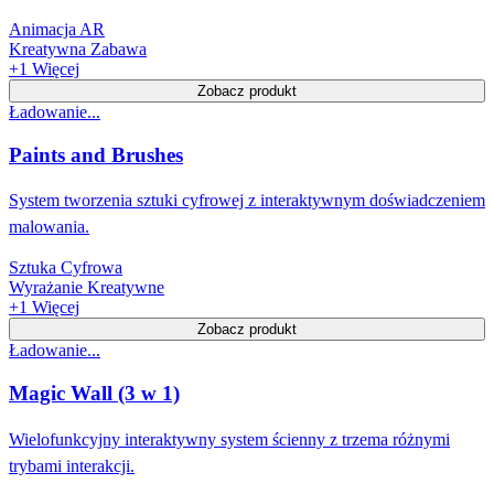
Animacja AR
Kreatywna Zabawa
+
1
Więcej
Zobacz produkt
Ładowanie...
Paints and Brushes
System tworzenia sztuki cyfrowej z interaktywnym doświadczeniem
malowania.
Sztuka Cyfrowa
Wyrażanie Kreatywne
+
1
Więcej
Zobacz produkt
Ładowanie...
Magic Wall (3 w 1)
Wielofunkcyjny interaktywny system ścienny z trzema różnymi
trybami interakcji.