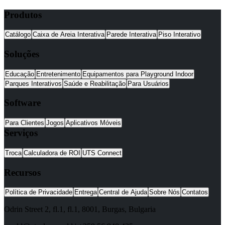
Produtos
Catálogo
Caixa de Areia Interativa
Parede Interativa
Piso Interativo
Soluções
Educação
Entretenimento
Equipamentos para Playground Indoor
Parques Interativos
Saúde e Reabilitação
Para Usuários
Software
Para Clientes
Jogos
Aplicativos Móveis
Serviços
Troca
Calculadora de ROI
UTS Connect
Recursos
Política de Privacidade
Entrega
Central de Ajuda
Sobre Nós
Contatos
Odrin Street 2, fl.1
, fl.1,
8001
,
Burgas
,
Bulgaria