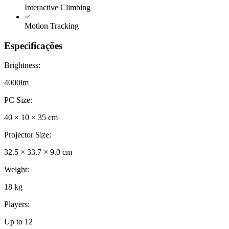
Interactive Climbing
Motion Tracking
Especificações
Brightness
:
4000lm
PC Size
:
40 × 10 × 35 cm
Projector Size
:
32.5 × 33.7 × 9.0 cm
Weight
:
18 kg
Players
:
Up to 12