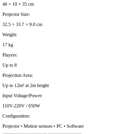
40 × 10 × 35 cm
Projector Size
:
32.5 × 33.7 × 9.0 cm
Weight
:
17 kg
Players
:
Up to 8
Projection Area
:
Up to 12m² at 2m height
Input Voltage/Power
:
110V-220V / 650W
Configuration
:
Projector • Motion sensors • PC • Software