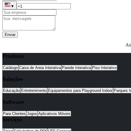
▼
Enviar
Ao
Produtos
Catálogo
Caixa de Areia Interativa
Parede Interativa
Piso Interativo
Soluções
Educação
Entretenimento
Equipamentos para Playground Indoor
Parques I
Software
Para Clientes
Jogos
Aplicativos Móveis
Serviços