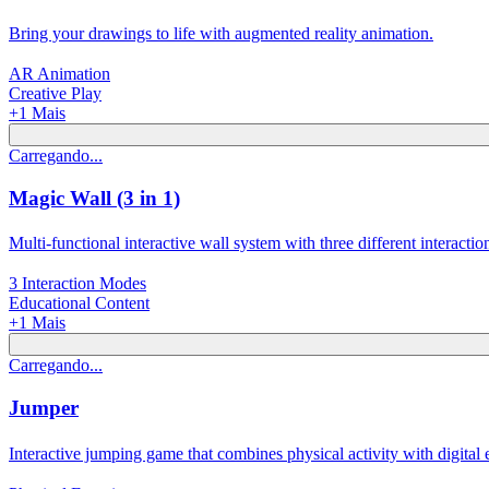
Bring your drawings to life with augmented reality animation.
AR Animation
Creative Play
+
1
Mais
Carregando...
Magic Wall (3 in 1)
Multi-functional interactive wall system with three different interacti
3 Interaction Modes
Educational Content
+
1
Mais
Carregando...
Jumper
Interactive jumping game that combines physical activity with digital 