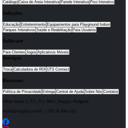
Catálogo
Caixa de Areia Interativa
Parede Interativa
Piso Interativo
Soluções
Educação
Entretenimento
Equipamentos para Playground Indoor
Parques Interativos
Saúde e Reabilitação
Para Usuários
Software
Para Clientes
Jogos
Aplicativos Móveis
Serviços
Troca
Calculadora de ROI
UTS Connect
Recursos
Política de Privacidade
Entrega
Central de Ajuda
Sobre Nós
Contatos
Odrin Street 2, fl.1
, fl.1,
8001
,
Burgas
,
Bulgaria
world@utsplay.world
|
+359 56 940 425