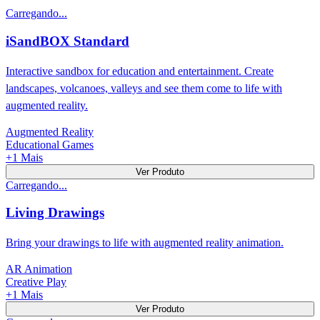
Carregando...
iSandBOX Standard
Interactive sandbox for education and entertainment. Create
landscapes, volcanoes, valleys and see them come to life with
augmented reality.
Augmented Reality
Educational Games
+
1
Mais
Ver Produto
Carregando...
Living Drawings
Bring your drawings to life with augmented reality animation.
AR Animation
Creative Play
+
1
Mais
Ver Produto