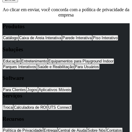
Ao clicar em enviar, você concorda com a política de privacidade da
empresa
Produtos
Catálogo
Caixa de Areia Interativa
Parede Interativa
Piso Interativo
Soluções
Educação
Entretenimento
Equipamentos para Playground Indoor
Parques Interativos
Saúde e Reabilitação
Para Usuários
Software
Para Clientes
Jogos
Aplicativos Móveis
Serviços
Troca
Calculadora de ROI
UTS Connect
Recursos
Política de Privacidade
Entrega
Central de Ajuda
Sobre Nós
Contatos