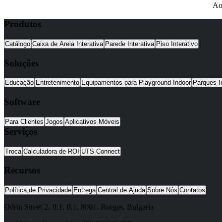
Ao
Produtos
Catálogo
Caixa de Areia Interativa
Parede Interativa
Piso Interativo
Soluções
Educação
Entretenimento
Equipamentos para Playground Indoor
Parques I
Software
Para Clientes
Jogos
Aplicativos Móveis
Serviços
Troca
Calculadora de ROI
UTS Connect
Recursos
Política de Privacidade
Entrega
Central de Ajuda
Sobre Nós
Contatos
Odrin Street 2, fl.1
, fl.1,
8001
,
Burgas
,
Bulgaria