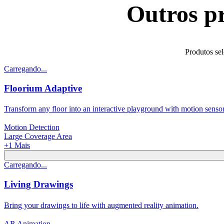
Outros pr
Produtos sel
Carregando...
Floorium Adaptive
Transform any floor into an interactive playground with motion sensor
Motion Detection
Large Coverage Area
+
1
Mais
Carregando...
Living Drawings
Bring your drawings to life with augmented reality animation.
AR Animation