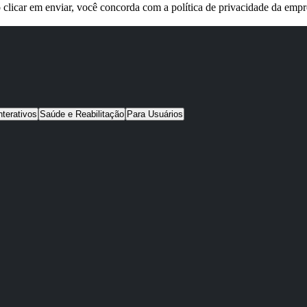
 clicar em enviar, você concorda com a política de privacidade da empr
nterativos
Saúde e Reabilitação
Para Usuários