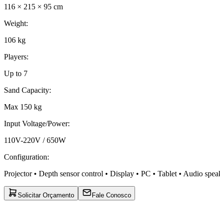
116 × 215 × 95 cm
Weight
:
106 kg
Players
:
Up to 7
Sand Capacity
:
Max 150 kg
Input Voltage/Power
:
110V-220V / 650W
Configuration
:
Projector • Depth sensor control • Display • PC • Tablet • Audio spea
Solicitar Orçamento
Fale Conosco