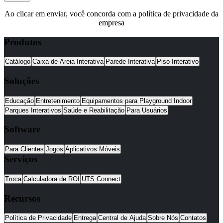
Ao clicar em enviar, você concorda com a política de privacidade da
empresa
Produtos
Catálogo
Caixa de Areia Interativa
Parede Interativa
Piso Interativo
Soluções
Educação
Entretenimento
Equipamentos para Playground Indoor
Parques Interativos
Saúde e Reabilitação
Para Usuários
Software
Para Clientes
Jogos
Aplicativos Móveis
Serviços
Troca
Calculadora de ROI
UTS Connect
Recursos
Política de Privacidade
Entrega
Central de Ajuda
Sobre Nós
Contatos