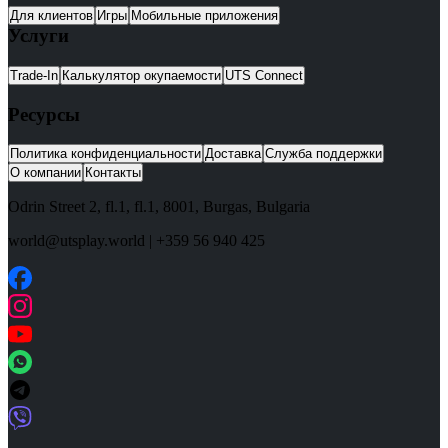
Для клиентов
Игры
Мобильные приложения
Услуги
Trade-In
Калькулятор окупаемости
UTS Connect
Ресурсы
Политика конфиденциальности
Доставка
Служба поддержки
О компании
Контакты
Odrin Street 2, fl.1
, fl.1,
8001
,
Burgas
,
Bulgaria
world@utsplay.world
|
+359 56 940 425