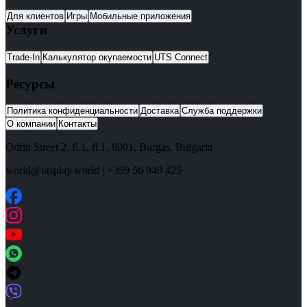
Для клиентов
Игры
Мобильные приложения
Услуги
Trade-In
Калькулятор окупаемости
UTS Connect
Ресурсы
Политика конфиденциальности
Доставка
Служба поддержки
О компании
Контакты
Odrin Street 2, fl.1
, fl.1,
8001
,
Burgas
,
Bulgaria
world@utsplay.world
|
+359 56 940 425