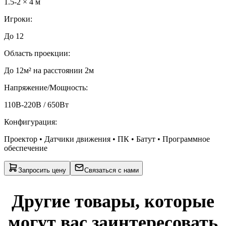
1.5-2 × 4 м
Игроки
:
До 12
Область проекции
:
До 12м² на расстоянии 2м
Напряжение/Мощность
:
110В-220В / 650Вт
Конфигурация
:
Проектор • Датчики движения • ПК • Батут • Программное
обеспечение
Запросить цену
Связаться с нами
Другие товары, которые
могут вас заинтересовать