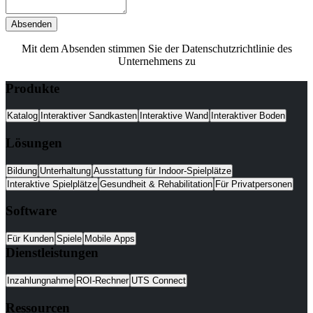
Absenden
Mit dem Absenden stimmen Sie der Datenschutzrichtlinie des
Unternehmens zu
Produkte
Katalog
Interaktiver Sandkasten
Interaktive Wand
Interaktiver Boden
Lösungen
Bildung
Unterhaltung
Ausstattung für Indoor-Spielplätze
Interaktive Spielplätze
Gesundheit & Rehabilitation
Für Privatpersonen
Software
Für Kunden
Spiele
Mobile Apps
Dienstleistungen
Inzahlungnahme
ROI-Rechner
UTS Connect
Ressourcen