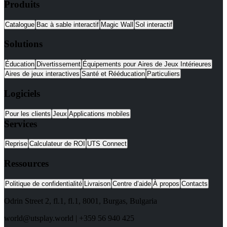
Produits
Catalogue
Bac à sable interactif
Magic Wall
Sol interactif
Solutions
Éducation
Divertissement
Équipements pour Aires de Jeux Intérieures
Aires de jeux interactives
Santé et Rééducation
Particuliers
Logiciels
Pour les clients
Jeux
Applications mobiles
Services
Reprise
Calculateur de ROI
UTS Connect
Ressources
Politique de confidentialité
Livraison
Centre d’aide
À propos
Contacts
Odrin Street 2, fl.1
, fl.1,
8001
,
Burgas
,
Bulgaria
world@utsplay.world
|
+359 56 940 425