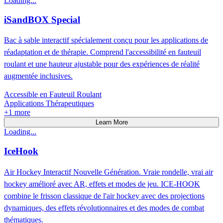
Loading...
iSandBOX Special
Bac à sable interactif spécialement conçu pour les applications de
réadaptation et de thérapie. Comprend l'accessibilité en fauteuil
roulant et une hauteur ajustable pour des expériences de réalité
augmentée inclusives.
Accessible en Fauteuil Roulant
Applications Thérapeutiques
+
1
more
Learn More
Loading...
IceHook
Air Hockey Interactif Nouvelle Génération. Vraie rondelle, vrai air
hockey amélioré avec AR, effets et modes de jeu. ICE-HOOK
combine le frisson classique de l'air hockey avec des projections
dynamiques, des effets révolutionnaires et des modes de combat
thématiques.