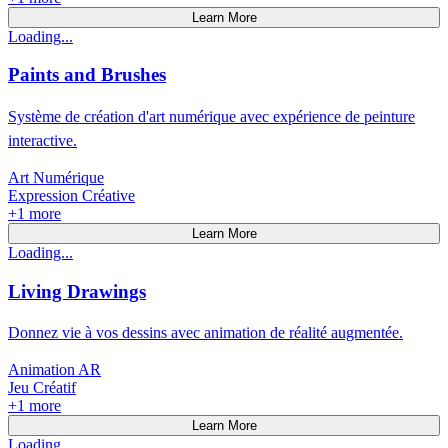
Learn More
Loading...
Paints and Brushes
Système de création d'art numérique avec expérience de peinture
interactive.
Art Numérique
Expression Créative
+
1
more
Learn More
Loading...
Living Drawings
Donnez vie à vos dessins avec animation de réalité augmentée.
Animation AR
Jeu Créatif
+
1
more
Learn More
Loading...