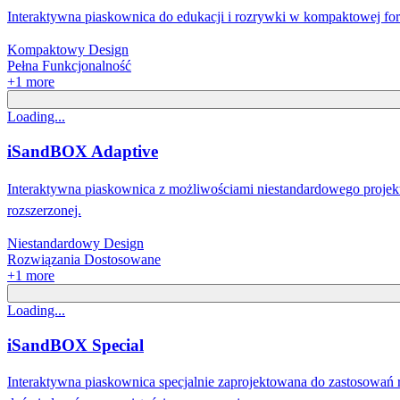
Interaktywna piaskownica do edukacji i rozrywki w kompaktowej form
Kompaktowy Design
Pełna Funkcjonalność
+
1
more
Loading...
iSandBOX Adaptive
Interaktywna piaskownica z możliwościami niestandardowego projek
rozszerzonej.
Niestandardowy Design
Rozwiązania Dostosowane
+
1
more
Loading...
iSandBOX Special
Interaktywna piaskownica specjalnie zaprojektowana do zastosowań r