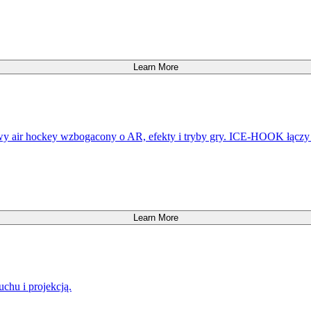
Learn More
 air hockey wzbogacony o AR, efekty i tryby gry. ICE-HOOK łączy k
Learn More
chu i projekcją.