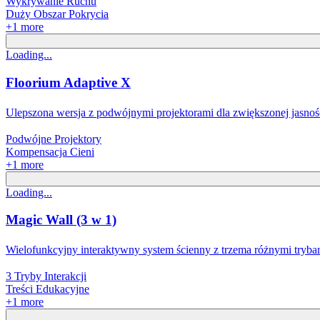
Wykrywanie Ruchu
Duży Obszar Pokrycia
+
1
more
Loading...
Floorium Adaptive X
Ulepszona wersja z podwójnymi projektorami dla zwiększonej jasnośc
Podwójne Projektory
Kompensacja Cieni
+
1
more
Loading...
Magic Wall (3 w 1)
Wielofunkcyjny interaktywny system ścienny z trzema różnymi trybami
3 Tryby Interakcji
Treści Edukacyjne
+
1
more