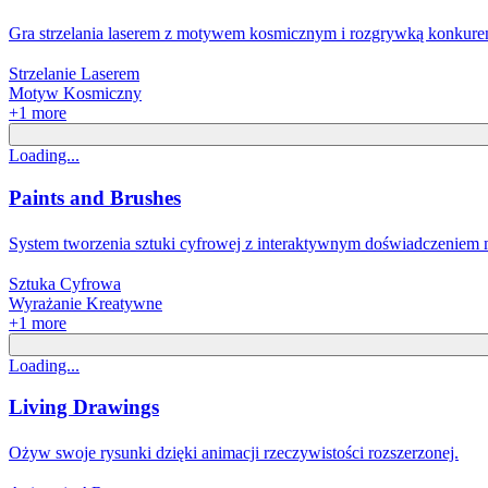
Gra strzelania laserem z motywem kosmicznym i rozgrywką konkure
Strzelanie Laserem
Motyw Kosmiczny
+
1
more
Loading...
Paints and Brushes
System tworzenia sztuki cyfrowej z interaktywnym doświadczeniem
Sztuka Cyfrowa
Wyrażanie Kreatywne
+
1
more
Loading...
Living Drawings
Ożyw swoje rysunki dzięki animacji rzeczywistości rozszerzonej.