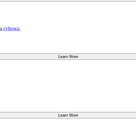
ką cyfrową.
Learn More
Learn More