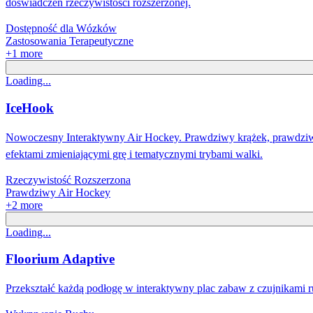
doświadczeń rzeczywistości rozszerzonej.
Dostępność dla Wózków
Zastosowania Terapeutyczne
+
1
more
Loading...
IceHook
Nowoczesny Interaktywny Air Hockey. Prawdziwy krążek, prawdziwy
efektami zmieniającymi grę i tematycznymi trybami walki.
Rzeczywistość Rozszerzona
Prawdziwy Air Hockey
+
2
more
Loading...
Floorium Adaptive
Przekształć każdą podłogę w interaktywny plac zabaw z czujnikami ru