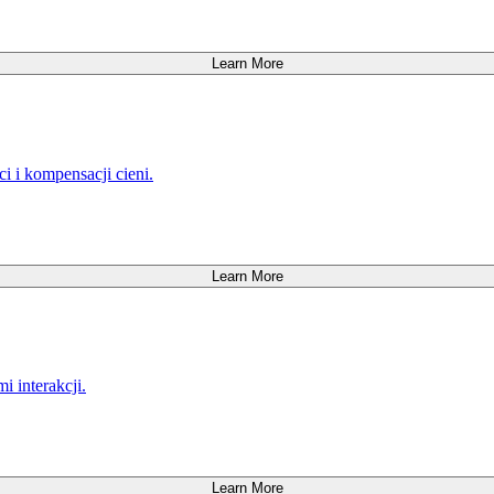
Learn More
i i kompensacji cieni.
Learn More
 interakcji.
Learn More