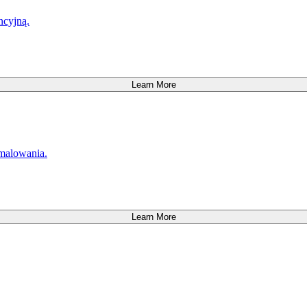
ncyjną.
Learn More
 malowania.
Learn More