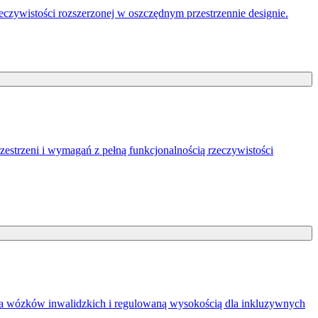
eczywistości rozszerzonej w oszczędnym przestrzennie designie.
strzeni i wymagań z pełną funkcjonalnością rzeczywistości
 dla wózków inwalidzkich i regulowaną wysokością dla inkluzywnych