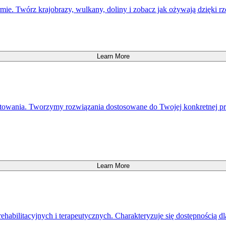
ie. Twórz krajobrazy, wulkany, doliny i zobacz jak ożywają dzięki rz
Learn More
towania. Tworzymy rozwiązania dostosowane do Twojej konkretnej prze
Learn More
ehabilitacyjnych i terapeutycznych. Charakteryzuje się dostępnością