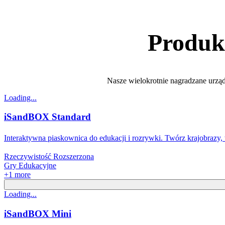
Produkt
Nasze wielokrotnie nagradzane urzą
Loading...
iSandBOX Standard
Interaktywna piaskownica do edukacji i rozrywki. Twórz krajobrazy, 
Rzeczywistość Rozszerzona
Gry Edukacyjne
+
1
more
Loading...
iSandBOX Mini