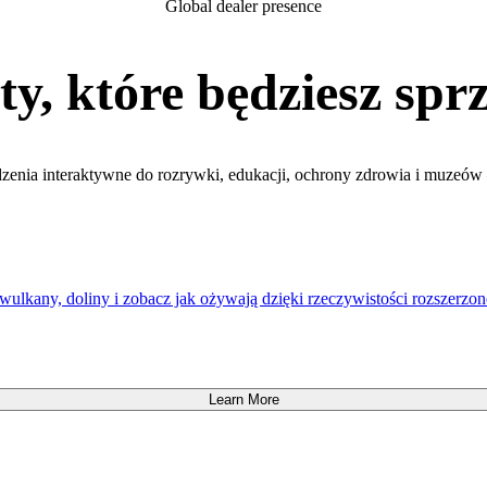
Global dealer presence
y, które będziesz sp
dzenia interaktywne do rozrywki, edukacji, ochrony zdrowia i muzeó
wulkany, doliny i zobacz jak ożywają dzięki rzeczywistości rozszerzon
Learn More