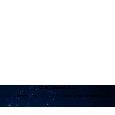
Zostań dealerem UTS
nej sieci dealerów i zyskaj nawet 35% rabatu na interaktywne urządzeni