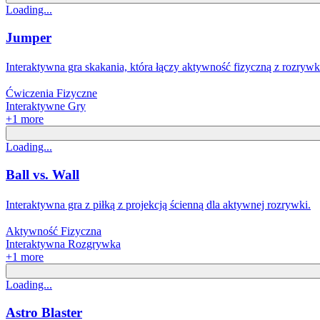
Loading...
Jumper
Interaktywna gra skakania, która łączy aktywność fizyczną z rozryw
Ćwiczenia Fizyczne
Interaktywne Gry
+
1
more
Loading...
Ball vs. Wall
Interaktywna gra z piłką z projekcją ścienną dla aktywnej rozrywki.
Aktywność Fizyczna
Interaktywna Rozgrywka
+
1
more
Loading...
Astro Blaster