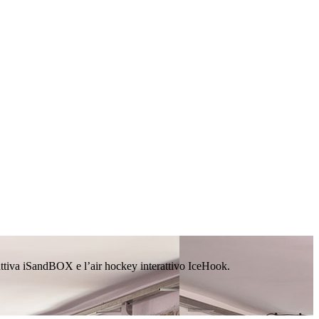
rattiva iSandBOX e l’air hockey interattivo IceHook.