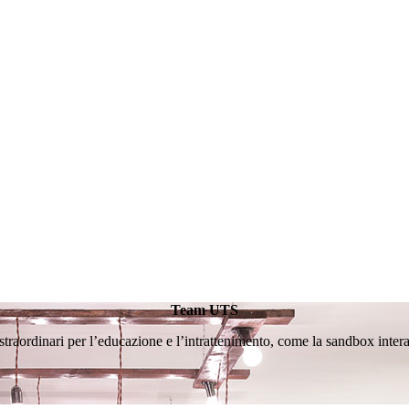
Team UTS
straordinari per l’educazione e l’intrattenimento, come la sandbox inte