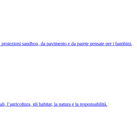
on proiezioni sandbox, da pavimento e da parete pensate per i bambini.
l’agricoltura, gli habitat, la natura e la responsabilità.