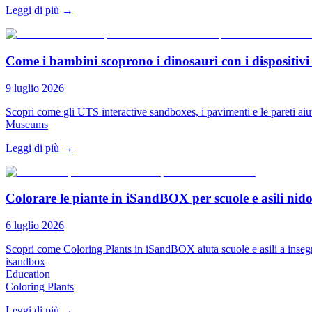
Leggi di più
→
Come i bambini scoprono i dinosauri con i dispositivi
9 luglio 2026
Scopri come gli UTS interactive sandboxes, i pavimenti e le pareti aiu
Museums
Leggi di più
→
Colorare le piante in iSandBOX per scuole e asili nid
6 luglio 2026
Scopri come Coloring Plants in iSandBOX aiuta scuole e asili a insegna
isandbox
Education
Coloring Plants
Leggi di più
→