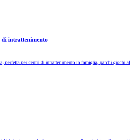
 di intrattenimento
erfetta per centri di intrattenimento in famiglia, parchi giochi al