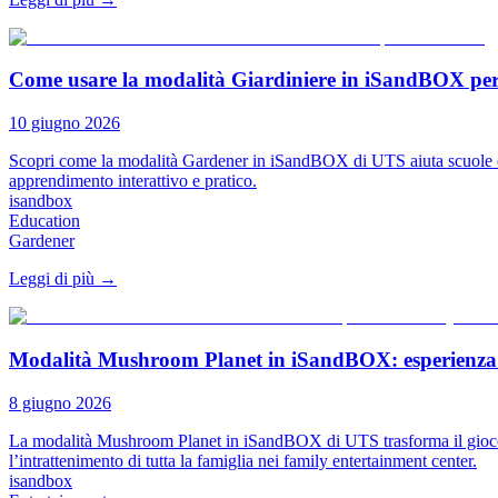
Come usare la modalità Giardiniere in iSandBOX per 
10 giugno 2026
Scopri come la modalità Gardener in iSandBOX di UTS aiuta scuole e asil
apprendimento interattivo e pratico.
isandbox
Education
Gardener
Leggi di più
→
Modalità Mushroom Planet in iSandBOX: esperienza fa
8 giugno 2026
La modalità Mushroom Planet in iSandBOX di UTS trasforma il gioco co
l’intrattenimento di tutta la famiglia nei family entertainment center.
isandbox