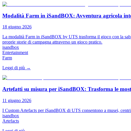
Modalità Farm in iSandBOX: Avventura agricola interat
18 giugno 2026
La modalità Farm in iSandBOX by UTS trasforma il gioco con la sabbia i
proprie storie di campagna attraverso un gioco pratico.
isandbox
Entertainment
Farm
Leggi di più
→
Artefatti su misura per iSandBOX: Trasforma le mostre
11 giugno 2026
I Custom Artefacts per iSandBOX di UTS consentono a musei, centri di sci
isandbox
Artefacts
Leggi di più
→