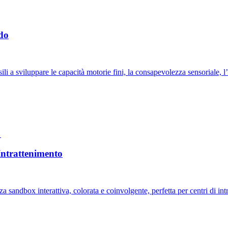
ido
a sviluppare le capacità motorie fini, la consapevolezza sensoriale, l’a
Intrattenimento
ndbox interattiva, colorata e coinvolgente, perfetta per centri di intra