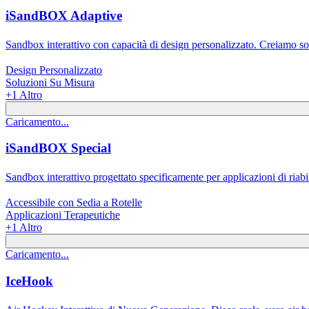
iSandBOX Adaptive
Sandbox interattivo con capacità di design personalizzato. Creiamo solu
Design Personalizzato
Soluzioni Su Misura
+
1
Altro
Caricamento...
iSandBOX Special
Sandbox interattivo progettato specificamente per applicazioni di riabili
Accessibile con Sedia a Rotelle
Applicazioni Terapeutiche
+
1
Altro
Caricamento...
IceHook