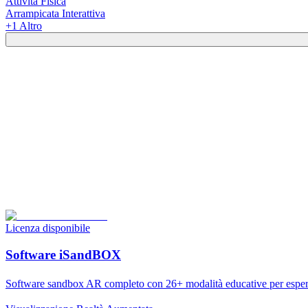
Attività Fisica
Arrampicata Interattiva
+
1
Altro
Licenza disponibile
Software iSandBOX
Software sandbox AR completo con 26+ modalità educative per espe