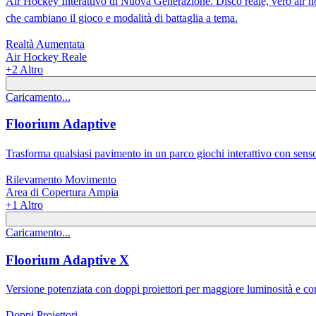
Air Hockey Interattivo di Nuova Generazione. Disco reale, vero air h
che cambiano il gioco e modalità di battaglia a tema.
Realtà Aumentata
Air Hockey Reale
+
2
Altro
Caricamento...
Floorium Adaptive
Trasforma qualsiasi pavimento in un parco giochi interattivo con sens
Rilevamento Movimento
Area di Copertura Ampia
+
1
Altro
Caricamento...
Floorium Adaptive X
Versione potenziata con doppi proiettori per maggiore luminosità e 
Doppi Proiettori