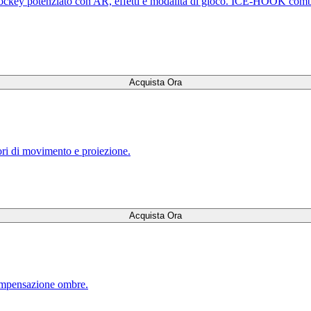
ockey potenziato con AR, effetti e modalità di gioco. ICE-HOOK combina 
Acquista Ora
ori di movimento e proiezione.
Acquista Ora
compensazione ombre.