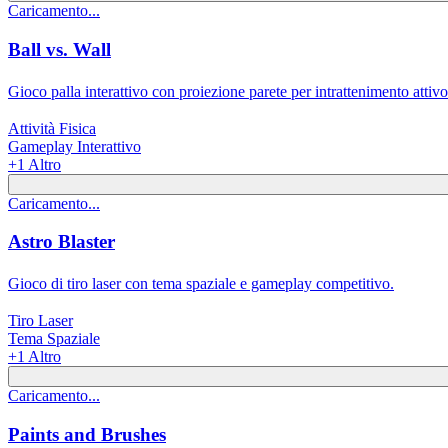
Caricamento...
Ball vs. Wall
Gioco palla interattivo con proiezione parete per intrattenimento attivo
Attività Fisica
Gameplay Interattivo
+
1
Altro
Caricamento...
Astro Blaster
Gioco di tiro laser con tema spaziale e gameplay competitivo.
Tiro Laser
Tema Spaziale
+
1
Altro
Caricamento...
Paints and Brushes