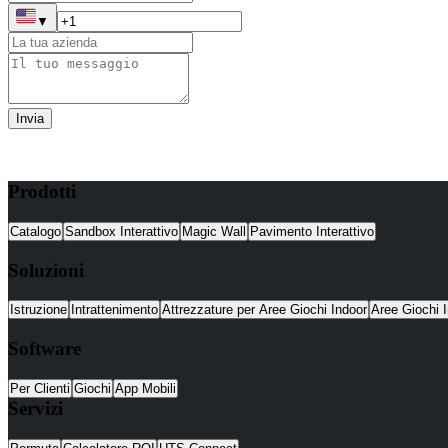
▼
Invia
Prodotti
Catalogo
Sandbox Interattivo
Magic Wall
Pavimento Interattivo
Soluzioni
Istruzione
Intrattenimento
Attrezzature per Aree Giochi Indoor
Aree Giochi I
Software
Per Clienti
Giochi
App Mobili
Servizi