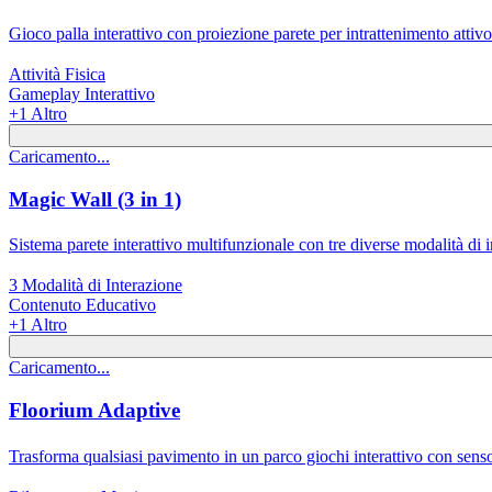
Gioco palla interattivo con proiezione parete per intrattenimento attivo
Attività Fisica
Gameplay Interattivo
+
1
Altro
Caricamento...
Magic Wall (3 in 1)
Sistema parete interattivo multifunzionale con tre diverse modalità di i
3 Modalità di Interazione
Contenuto Educativo
+
1
Altro
Caricamento...
Floorium Adaptive
Trasforma qualsiasi pavimento in un parco giochi interattivo con sens