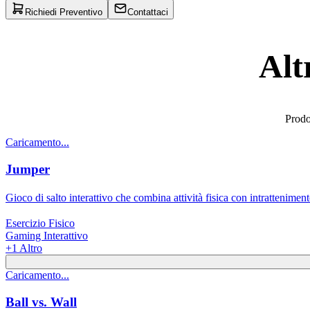
Richiedi Preventivo
Contattaci
Alt
Prodot
Caricamento...
Jumper
Gioco di salto interattivo che combina attività fisica con intratteniment
Esercizio Fisico
Gaming Interattivo
+
1
Altro
Caricamento...
Ball vs. Wall