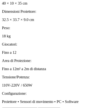
40 × 10 × 35 cm
Dimensioni Proiettore
:
32.5 × 33.7 × 9.0 cm
Peso
:
18 kg
Giocatori
:
Fino a 12
Area di Proiezione
:
Fino a 12m² a 2m di distanza
Tensione/Potenza
:
110V-220V / 650W
Configurazione
:
Proiettore • Sensori di movimento • PC • Software