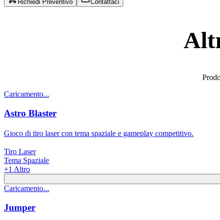
Richiedi Preventivo
Contattaci
Alt
Prodot
Caricamento...
Astro Blaster
Gioco di tiro laser con tema spaziale e gameplay competitivo.
Tiro Laser
Tema Spaziale
+
1
Altro
Caricamento...
Jumper