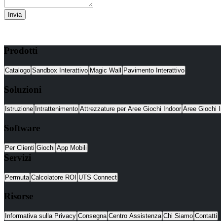
Invia
Prodotti
Catalogo
Sandbox Interattivo
Magic Wall
Pavimento Interattivo
Soluzioni
Istruzione
Intrattenimento
Attrezzature per Aree Giochi Indoor
Aree Giochi I
Software
Per Clienti
Giochi
App Mobili
Servizi
Permuta
Calcolatore ROI
UTS Connect
Risorse
Informativa sulla Privacy
Consegna
Centro Assistenza
Chi Siamo
Contatti