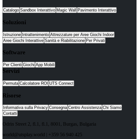
Catalogo
Sandbox Interattivo
Magic Wall
Pavimento Interattivo
Soluzioni
Istruzione
Intrattenimento
Attrezzature per Aree Giochi Indoor
Aree Giochi Interattive
Sanità e Riabilitazione
Per Privati
Software
Per Clienti
Giochi
App Mobili
Servizi
Permuta
Calcolatore ROI
UTS Connect
Risorse
Informativa sulla Privacy
Consegna
Centro Assistenza
Chi Siamo
Contatti
Odrin Street 2, fl.1
, fl.1,
8001
,
Burgas
,
Bulgaria
world@utsplay.world
|
+359 56 940 425