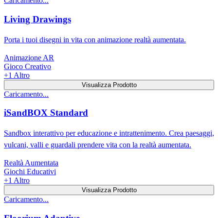
Caricamento...
Living Drawings
Porta i tuoi disegni in vita con animazione realtà aumentata.
Animazione AR
Gioco Creativo
+
1
Altro
Visualizza Prodotto
Caricamento...
iSandBOX Standard
Sandbox interattivo per educazione e intrattenimento. Crea paesaggi,
vulcani, valli e guardali prendere vita con la realtà aumentata.
Realtà Aumentata
Giochi Educativi
+
1
Altro
Visualizza Prodotto
Caricamento...