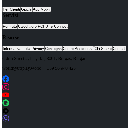
Per Clienti
Giochi
App Mobili
Servizi
Permuta
Calcolatore ROI
UTS Connect
Risorse
Informativa sulla Privacy
Consegna
Centro Assistenza
Chi Siamo
Contatti
Odrin Street 2, fl.1
, fl.1,
8001
,
Burgas
,
Bulgaria
world@utsplay.world
|
+359 56 940 425