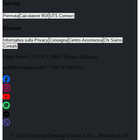
Servizi
Permuta
Calcolatore ROI
UTS Connect
Risorse
Informativa sulla Privacy
Consegna
Centro Assistenza
Chi Siamo
Contatti
Odrin Street 2, fl.1
, fl.1,
8001
,
Burgas
,
Bulgaria
world@utsplay.world
|
+359 56 940 425
© 2026 Universal Terminal System, Ltd. — Prodotto in UE