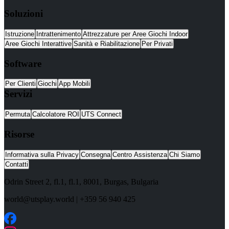
Soluzioni
Istruzione
Intrattenimento
Attrezzature per Aree Giochi Indoor
Aree Giochi Interattive
Sanità e Riabilitazione
Per Privati
Software
Per Clienti
Giochi
App Mobili
Servizi
Permuta
Calcolatore ROI
UTS Connect
Risorse
Informativa sulla Privacy
Consegna
Centro Assistenza
Chi Siamo
Contatti
Odrin Street 2, fl.1
, fl.1,
8001
,
Burgas
,
Bulgaria
world@utsplay.world
|
+359 56 940 425