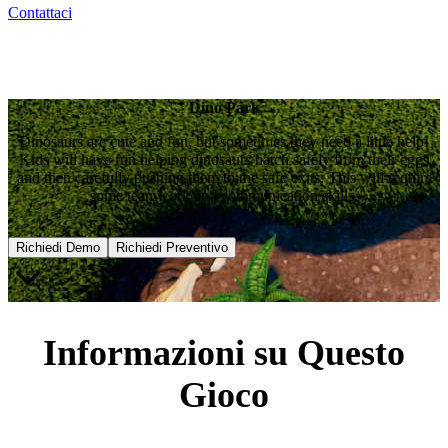
Contattaci
Dino Park
Dinosaurs are cute and fun, but sometimes they need a little help!
Kids will have fun helping dinosaurs hatch safely from their eggs
and then carefully pushing them to the safe exits. This will require
some teamwork and communication skills.
Richiedi Demo
Richiedi Preventivo
Informazioni su Questo
Gioco