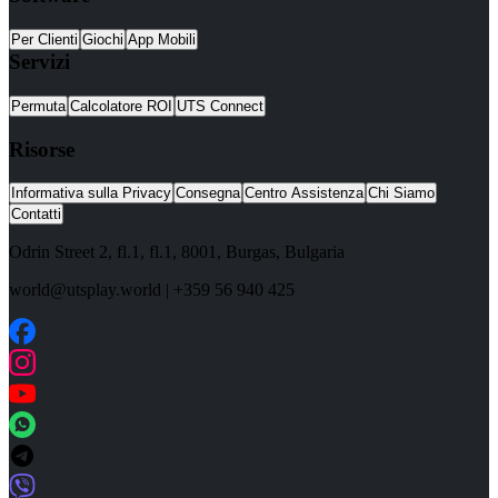
Per Clienti
Giochi
App Mobili
Servizi
Permuta
Calcolatore ROI
UTS Connect
Risorse
Informativa sulla Privacy
Consegna
Centro Assistenza
Chi Siamo
Contatti
Odrin Street 2, fl.1
, fl.1,
8001
,
Burgas
,
Bulgaria
world@utsplay.world
|
+359 56 940 425