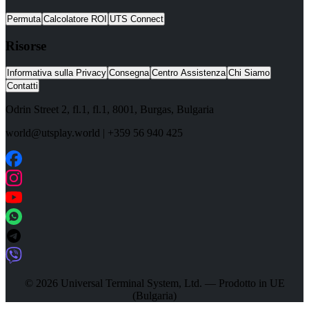
Permuta
Calcolatore ROI
UTS Connect
Risorse
Informativa sulla Privacy
Consegna
Centro Assistenza
Chi Siamo
Contatti
Odrin Street 2, fl.1
, fl.1,
8001
,
Burgas
,
Bulgaria
world@utsplay.world
|
+359 56 940 425
© 2026 Universal Terminal System, Ltd. — Prodotto in UE
(Bulgaria)