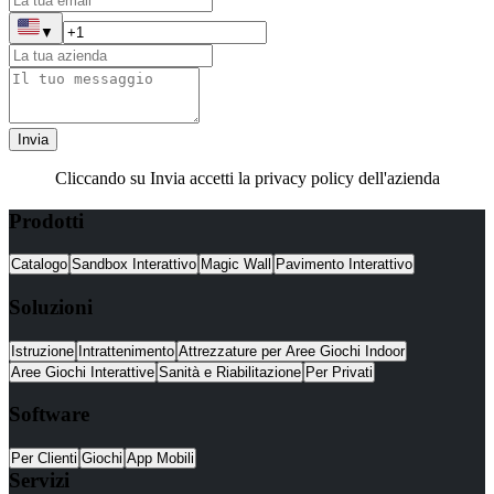
▼
Invia
Cliccando su Invia accetti la privacy policy dell'azienda
Prodotti
Catalogo
Sandbox Interattivo
Magic Wall
Pavimento Interattivo
Soluzioni
Istruzione
Intrattenimento
Attrezzature per Aree Giochi Indoor
Aree Giochi Interattive
Sanità e Riabilitazione
Per Privati
Software
Per Clienti
Giochi
App Mobili
Servizi