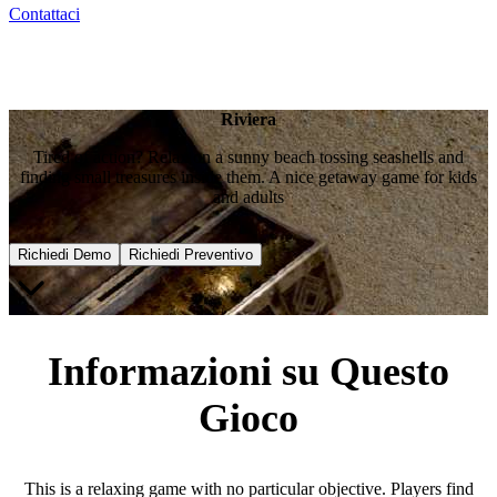
Contattaci
Riviera
Tired of action? Relax on a sunny beach tossing seashells and
finding small treasures inside them. A nice getaway game for kids
and adults
Richiedi Demo
Richiedi Preventivo
Informazioni su Questo
Gioco
This is a relaxing game with no particular objective. Players find