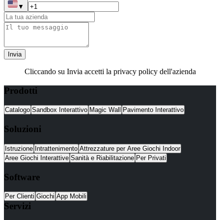
▼
Invia
Cliccando su Invia accetti la privacy policy dell'azienda
Prodotti
Catalogo
Sandbox Interattivo
Magic Wall
Pavimento Interattivo
Soluzioni
Istruzione
Intrattenimento
Attrezzature per Aree Giochi Indoor
Aree Giochi Interattive
Sanità e Riabilitazione
Per Privati
Software
Per Clienti
Giochi
App Mobili
Servizi