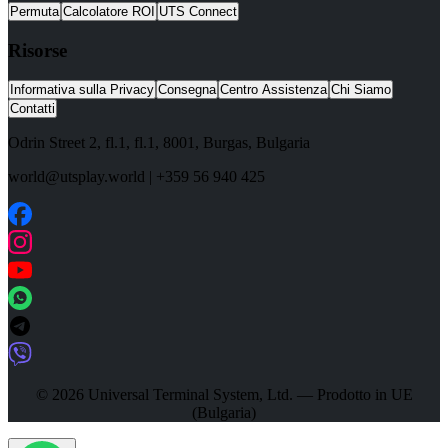
Permuta
Calcolatore ROI
UTS Connect
Risorse
Informativa sulla Privacy
Consegna
Centro Assistenza
Chi Siamo
Contatti
Odrin Street 2, fl.1
, fl.1,
8001
,
Burgas
,
Bulgaria
world@utsplay.world
|
+359 56 940 425
© 2026 Universal Terminal System, Ltd. — Prodotto in UE
(Bulgaria)