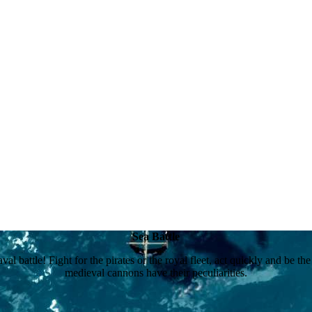
Sea Battle
val battle! Fight for the pirates or the royal fleet, act quickly and be t
medieval cannons have their peculiarities.