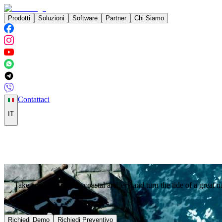
Prodotti
Soluzioni
Software
Partner
Chi Siamo
Contattaci
IT
Take command of the coastal artillery and turn the tide of a great na
Richiedi Demo
Richiedi Preventivo