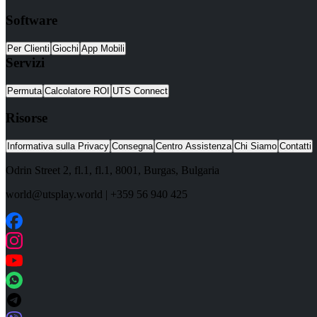
Software
Per Clienti
Giochi
App Mobili
Servizi
Permuta
Calcolatore ROI
UTS Connect
Risorse
Informativa sulla Privacy
Consegna
Centro Assistenza
Chi Siamo
Contatti
Odrin Street 2, fl.1
, fl.1,
8001
,
Burgas
,
Bulgaria
world@utsplay.world
|
+359 56 940 425