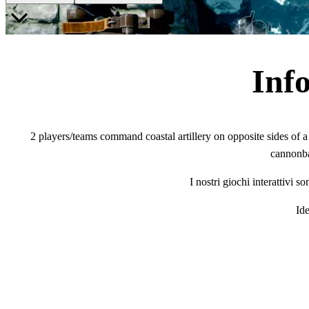
Inf
2 players/teams command coastal artillery on opposite sides of a s
cannonbal
I nostri giochi interattivi 
Ide