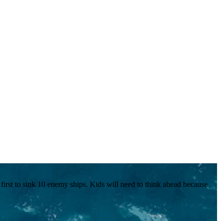
he first to sink 10 enemy ships. Kids will need to think ahead because