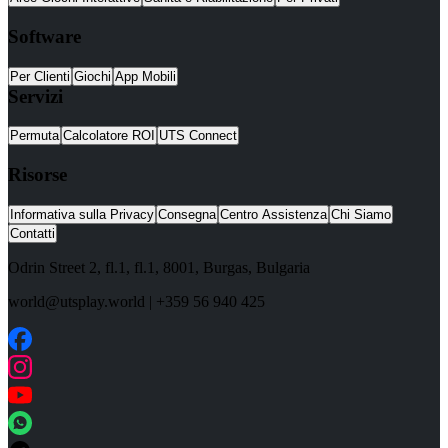
Software
Per Clienti
Giochi
App Mobili
Servizi
Permuta
Calcolatore ROI
UTS Connect
Risorse
Informativa sulla Privacy
Consegna
Centro Assistenza
Chi Siamo
Contatti
Odrin Street 2, fl.1
, fl.1,
8001
,
Burgas
,
Bulgaria
world@utsplay.world
|
+359 56 940 425