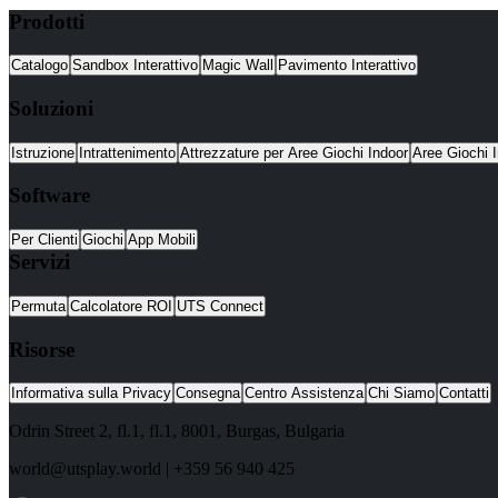
Prodotti
Catalogo
Sandbox Interattivo
Magic Wall
Pavimento Interattivo
Soluzioni
Istruzione
Intrattenimento
Attrezzature per Aree Giochi Indoor
Aree Giochi I
Software
Per Clienti
Giochi
App Mobili
Servizi
Permuta
Calcolatore ROI
UTS Connect
Risorse
Informativa sulla Privacy
Consegna
Centro Assistenza
Chi Siamo
Contatti
Odrin Street 2, fl.1
, fl.1,
8001
,
Burgas
,
Bulgaria
world@utsplay.world
|
+359 56 940 425