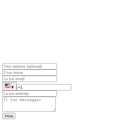
▼
Invia