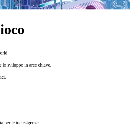
ioco
orld.
e lo sviluppo in aree chiave.
ici.
tta per le tue esigenze.