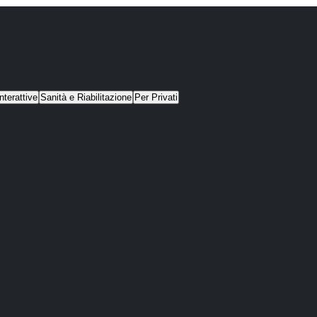
nterattive
Sanità e Riabilitazione
Per Privati