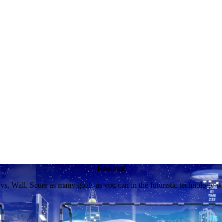
Football
 vs. Wall. Score as many goals as you can in the futuristic technology w