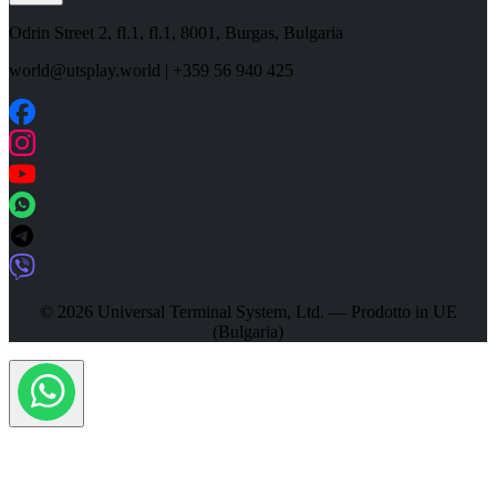
Odrin Street 2, fl.1
, fl.1,
8001
,
Burgas
,
Bulgaria
world@utsplay.world
|
+359 56 940 425
© 2026 Universal Terminal System, Ltd. — Prodotto in UE
(Bulgaria)