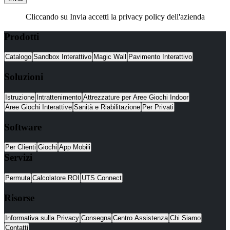
Cliccando su Invia accetti la privacy policy dell'azienda
Prodotti
Catalogo
Sandbox Interattivo
Magic Wall
Pavimento Interattivo
Soluzioni
Istruzione
Intrattenimento
Attrezzature per Aree Giochi Indoor
Aree Giochi Interattive
Sanità e Riabilitazione
Per Privati
Software
Per Clienti
Giochi
App Mobili
Servizi
Permuta
Calcolatore ROI
UTS Connect
Risorse
Informativa sulla Privacy
Consegna
Centro Assistenza
Chi Siamo
Contatti