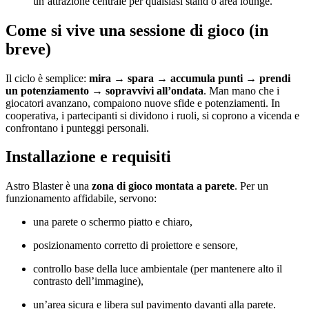
un’attrazione centrale per qualsiasi stand o area lounge.
Come si vive una sessione di gioco (in
breve)
Il ciclo è semplice:
mira → spara → accumula punti → prendi
un potenziamento → sopravvivi all’ondata
. Man mano che i
giocatori avanzano, compaiono nuove sfide e potenziamenti. In
cooperativa, i partecipanti si dividono i ruoli, si coprono a vicenda e
confrontano i punteggi personali.
Installazione e requisiti
Astro Blaster è una
zona di gioco montata a parete
. Per un
funzionamento affidabile, servono:
una parete o schermo piatto e chiaro,
posizionamento corretto di proiettore e sensore,
controllo base della luce ambientale (per mantenere alto il
contrasto dell’immagine),
un’area sicura e libera sul pavimento davanti alla parete.