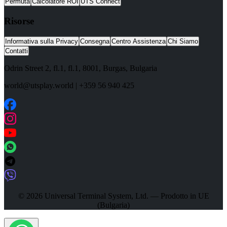
Permuta
Calcolatore ROI
UTS Connect
Risorse
Informativa sulla Privacy
Consegna
Centro Assistenza
Chi Siamo
Contatti
Odrin Street 2, fl.1
, fl.1,
8001
,
Burgas
,
Bulgaria
world@utsplay.world
|
+359 56 940 425
© 2026 Universal Terminal System, Ltd. — Prodotto in UE
(Bulgaria)