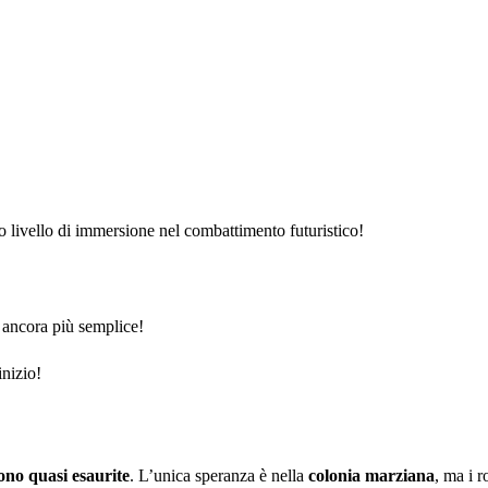
o livello di immersione nel combattimento futuristico!
a ancora più semplice!
inizio!
sono quasi esaurite
. L’unica speranza è nella
colonia marziana
, ma i r