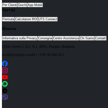
Per Clienti
Giochi
App Mobili
Servizi
Permuta
Calcolatore ROI
UTS Connect
Risorse
Informativa sulla Privacy
Consegna
Centro Assistenza
Chi Siamo
Contatti
Odrin Street 2, fl.1
, fl.1,
8001
,
Burgas
,
Bulgaria
world@utsplay.world
|
+359 56 940 425