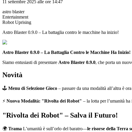
11 settembre 2025 alle ore 14:47
astro blaster
Entertainment
Robot Uprising​
Astro Blaster 0.9.0 – La battaglia contro le macchine ha inizio!
Astro Blaster 0.9.0 – La Battaglia Contro le Macchine Ha Inizio!
Siamo entusiasti di presentare
Astro
Blaster 0.9.0
, che porta un nuov
Novità
🕹
Menu di Selezione Gioco
– passare da una modalità all’altra è or
⚡
Nuova Modalità: "Rivolta dei Robot"
– la lotta per l’umanità ha 
"Rivolta dei Robot" – Salva il Futuro!
🌍
Trama
L’umanità è sull’orlo del baratro—
le risorse della Terra 