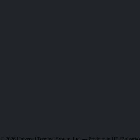
© 2026 Universal Terminal System, Ltd. — Prodotto in UE (Bulgaria)