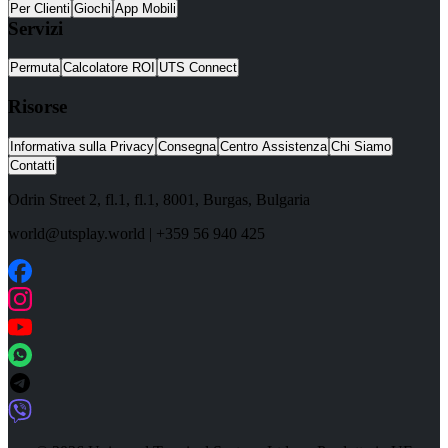
Per Clienti
Giochi
App Mobili
Servizi
Permuta
Calcolatore ROI
UTS Connect
Risorse
Informativa sulla Privacy
Consegna
Centro Assistenza
Chi Siamo
Contatti
Odrin Street 2, fl.1
, fl.1,
8001
,
Burgas
,
Bulgaria
world@utsplay.world
|
+359 56 940 425