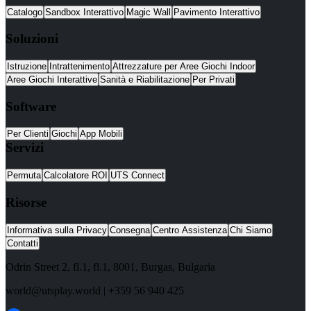
Catalogo
Sandbox Interattivo
Magic Wall
Pavimento Interattivo
Soluzioni
Istruzione
Intrattenimento
Attrezzature per Aree Giochi Indoor
Aree Giochi Interattive
Sanità e Riabilitazione
Per Privati
Software
Per Clienti
Giochi
App Mobili
Servizi
Permuta
Calcolatore ROI
UTS Connect
Risorse
Informativa sulla Privacy
Consegna
Centro Assistenza
Chi Siamo
Contatti
Odrin Street 2, fl.1
, fl.1,
8001
,
Burgas
,
Bulgaria
world@utsplay.world
|
+359 56 940 425