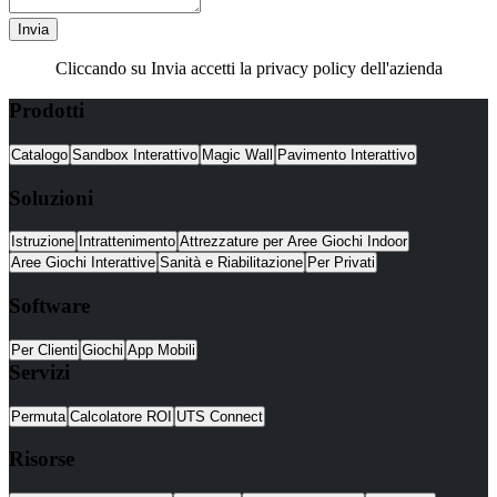
Invia
Cliccando su Invia accetti la privacy policy dell'azienda
Prodotti
Catalogo
Sandbox Interattivo
Magic Wall
Pavimento Interattivo
Soluzioni
Istruzione
Intrattenimento
Attrezzature per Aree Giochi Indoor
Aree Giochi Interattive
Sanità e Riabilitazione
Per Privati
Software
Per Clienti
Giochi
App Mobili
Servizi
Permuta
Calcolatore ROI
UTS Connect
Risorse