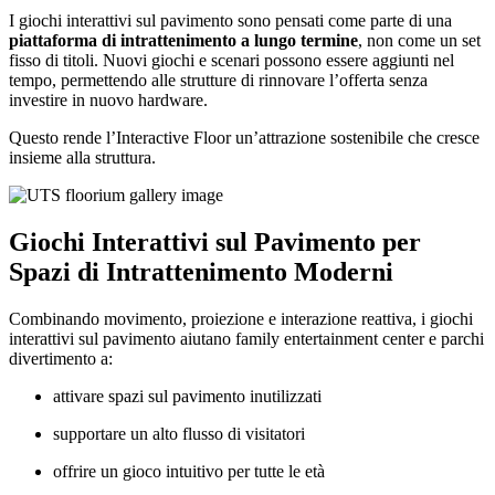
I giochi interattivi sul pavimento sono pensati come parte di una
piattaforma di intrattenimento a lungo termine
, non come un set
fisso di titoli. Nuovi giochi e scenari possono essere aggiunti nel
tempo, permettendo alle strutture di rinnovare l’offerta senza
investire in nuovo hardware.
Questo rende l’Interactive Floor un’attrazione sostenibile che cresce
insieme alla struttura.
Giochi Interattivi sul Pavimento per
Spazi di Intrattenimento Moderni
Combinando movimento, proiezione e interazione reattiva, i giochi
interattivi sul pavimento aiutano family entertainment center e parchi
divertimento a:
attivare spazi sul pavimento inutilizzati
supportare un alto flusso di visitatori
offrire un gioco intuitivo per tutte le età