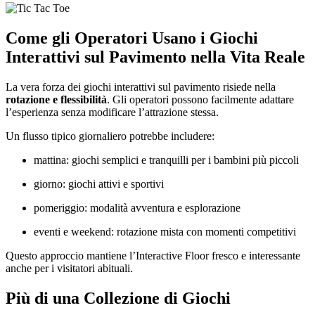
Come gli Operatori Usano i Giochi
Interattivi sul Pavimento nella Vita Reale
La vera forza dei giochi interattivi sul pavimento risiede nella
rotazione e flessibilità
. Gli operatori possono facilmente adattare
l’esperienza senza modificare l’attrazione stessa.
Un flusso tipico giornaliero potrebbe includere:
mattina: giochi semplici e tranquilli per i bambini più piccoli
giorno: giochi attivi e sportivi
pomeriggio: modalità avventura e esplorazione
eventi e weekend: rotazione mista con momenti competitivi
Questo approccio mantiene l’Interactive Floor fresco e interessante
anche per i visitatori abituali.
Più di una Collezione di Giochi