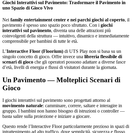
Giochi Interattivi sul Pavimento: Trasformare il Pavimento in
uno Spazio di Gioco Vivo
Nei
family entertainment center e nei parchi giochi al coperto
, il
pavimento è spesso uno spazio poco sfruttato. Con i
giochi
interattivi sul pavimento
, diventa una delle attrazioni più
coinvolgenti della struttura — intuitivo, dinamico e immediatamente
comprensibile per bambini di tutte le età.
L’
Interactive Floor (Floorium)
di UTS Play non si basa su un
singolo concetto di gioco. Offre invece una
libreria flessibile di
scenari di gioco
che gli operatori possono adattare a diverse fasce
d’età, livelli di energia e flussi di visitatori durante la giornata.
Un Pavimento — Molteplici Scenari di
Gioco
I giochi interattivi sul pavimento sono progettati attorno al
movimento naturale
: camminare, correre, saltare e interagire in
gruppo. I bambini non hanno bisogno di istruzioni o controller —
basta salire sulla proiezione e iniziare a giocare.
Questo rende l’Interactive Floor particolarmente prezioso in spazi di
intrattenimento ad alto traffico, dove semplicità, sicurezza e flusso