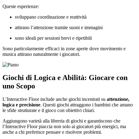
Queste esperienze:
sviluppano coordinazione e reattività
attirano l’attenzione tramite suoni e immagini
sono ideali per sessioni brevi e ripetibili
Sono particolarmente efficaci in zone aperte dove movimento e
musica attirano naturalmente i giocatori.
Giochi di Logica e Abilità: Giocare con
uno Scopo
L’Interactive Floor include anche giochi incentrati su
attenzione,
logica e precisione
. Questi giochi attraggono i bambini che amano
le sfide strutturate e il gioco con obiettivi chiari.
Aggiungono varietà alla libreria di giochi e garantiscono che
l’Interactive Floor piaccia non solo ai giocatori più energici, ma
anche a chi preferisce pensare e risolvere problemi.