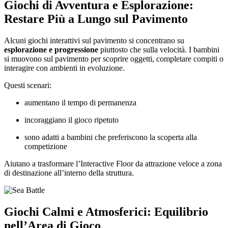
Giochi di Avventura e Esplorazione:
Restare Più a Lungo sul Pavimento
Alcuni giochi interattivi sul pavimento si concentrano su
esplorazione e progressione
piuttosto che sulla velocità. I bambini
si muovono sul pavimento per scoprire oggetti, completare compiti o
interagire con ambienti in evoluzione.
Questi scenari:
aumentano il tempo di permanenza
incoraggiano il gioco ripetuto
sono adatti a bambini che preferiscono la scoperta alla
competizione
Aiutano a trasformare l’Interactive Floor da attrazione veloce a zona
di destinazione all’interno della struttura.
Giochi Calmi e Atmosferici: Equilibrio
nell’Area di Gioco