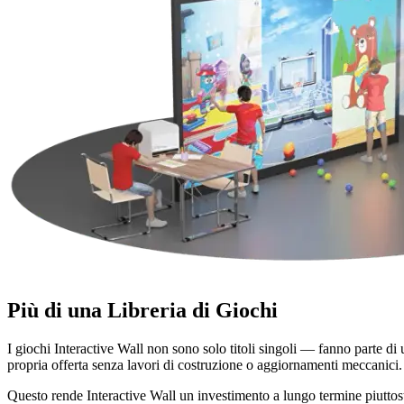
Più di una Libreria di Giochi
I giochi Interactive Wall non sono solo titoli singoli — fanno parte di
propria offerta senza lavori di costruzione o aggiornamenti meccanici.
Questo rende Interactive Wall un investimento a lungo termine piuttost