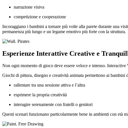
narrazione visiva
competizione e cooperazione
Incoraggiano i bambini a tornare più volte alla parete durante una visita
permanenza più lungo e un legame emotivo più forte con la struttura.
Esperienze Interattive Creative e Tranquil
Non ogni momento di gioco deve essere veloce e intenso. Interactive
Giochi di pittura, disegno e creatività animata permettono ai bambini d
rallentare tra una sessione attiva e l’altra
esprimere la propria creatività
interagire serenamente con fratelli o genitori
Questi scenari funzionano particolarmente bene in ambienti con età mis