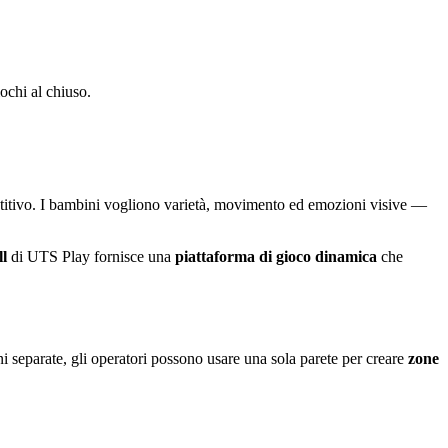
iochi al chiuso.
ripetitivo. I bambini vogliono varietà, movimento ed emozioni visive —
l
di UTS Play fornisce una
piattaforma di gioco dinamica
che
ioni separate, gli operatori possono usare una sola parete per creare
zone