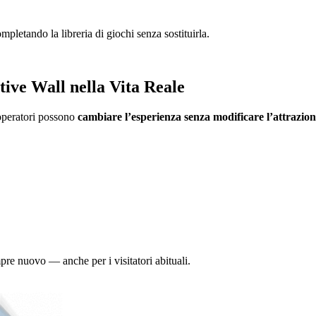
letando la libreria di giochi senza sostituirla.
tive Wall nella Vita Reale
 operatori possono
cambiare l’esperienza senza modificare l’attrazio
re nuovo — anche per i visitatori abituali.