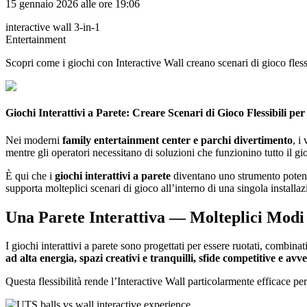
15 gennaio 2026 alle ore 19:06
interactive wall 3-in-1
Entertainment
Scopri come i giochi con Interactive Wall creano scenari di gioco flessi
Giochi Interattivi a Parete: Creare Scenari di Gioco Flessibili pe
Nei moderni
family entertainment center e parchi divertimento
, i
mentre gli operatori necessitano di soluzioni che funzionino tutto il gi
È qui che i
giochi interattivi a parete
diventano uno strumento potente
supporta molteplici scenari di gioco all’interno di una singola installaz
Una Parete Interattiva — Molteplici Modi
I giochi interattivi a parete sono progettati per essere ruotati, combina
ad alta energia, spazi creativi e tranquilli, sfide competitive e av
Questa flessibilità rende l’Interactive Wall particolarmente efficace 