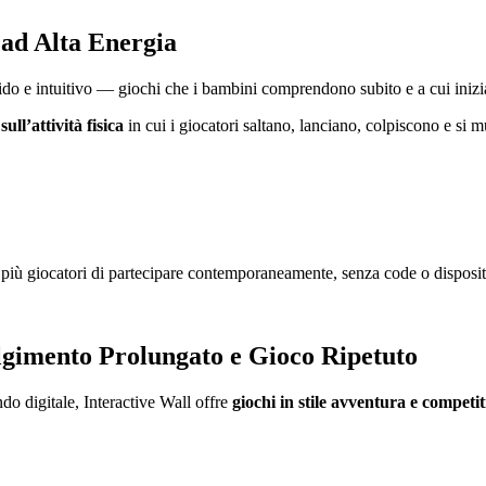
 ad Alta Energia
ido e intuitivo — giochi che i bambini comprendono subito e a cui inizia
ull’attività fisica
in cui i giocatori saltano, lanciano, colpiscono e si m
più giocatori di partecipare contemporaneamente, senza code o dispositi
lgimento Prolungato e Gioco Ripetuto
do digitale, Interactive Wall offre
giochi in stile avventura e competit