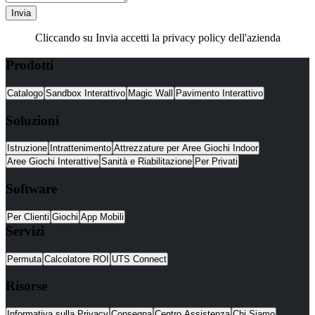
Invia
Cliccando su Invia accetti la privacy policy dell'azienda
Prodotti
Catalogo
Sandbox Interattivo
Magic Wall
Pavimento Interattivo
Soluzioni
Istruzione
Intrattenimento
Attrezzature per Aree Giochi Indoor
Aree Giochi Interattive
Sanità e Riabilitazione
Per Privati
Software
Per Clienti
Giochi
App Mobili
Servizi
Permuta
Calcolatore ROI
UTS Connect
Risorse
Informativa sulla Privacy
Consegna
Centro Assistenza
Chi Siamo