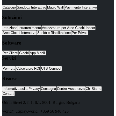
Catalogo
Sandbox Interattivo
Magic Wall
Pavimento Interattivo
Soluzioni
Istruzione
Intrattenimento
Attrezzature per Aree Giochi Indoor
Aree Giochi Interattive
Sanità e Riabilitazione
Per Privati
Software
Per Clienti
Giochi
App Mobili
Servizi
Permuta
Calcolatore ROI
UTS Connect
Risorse
Informativa sulla Privacy
Consegna
Centro Assistenza
Chi Siamo
Contatti
Odrin Street 2, fl.1
, fl.1,
8001
,
Burgas
,
Bulgaria
world@utsplay.world
|
+359 56 940 425