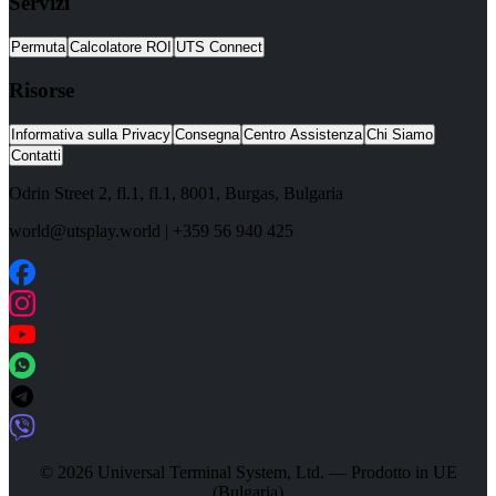
Servizi
Permuta
Calcolatore ROI
UTS Connect
Risorse
Informativa sulla Privacy
Consegna
Centro Assistenza
Chi Siamo
Contatti
Odrin Street 2, fl.1
, fl.1,
8001
,
Burgas
,
Bulgaria
world@utsplay.world
|
+359 56 940 425
© 2026 Universal Terminal System, Ltd. — Prodotto in UE
(Bulgaria)