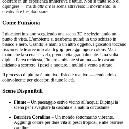
colorare in un’esperienza immersiva e tattile. Non si tratta solo di
dipingere — ma di
attivare
la scena attraverso il movimento, la
creatività e l’esplorazione.
Come Funziona
I giocatori iniziano scegliendo una scena 3D e selezionando un
punto di vista. L’ambiente si trasforma quindi in uno schizzo in
bianco e nero. Usando le mani o un altro oggetto, i giocatori toccano
fisicamente le aree in scala di grigi per aggiungere colore. Man
mano che la scena si svela, prende vita gradualmente. Una volta
dipinta l’area richiesta, l’intero ambiente si anima — le cascate
iniziano a scorrere, i pesci a nuotare, i mulini a vento a girare.
Il processo di pittura è intuitivo, fisico e reattivo — rendendolo
coinvolgente per giocatori di tutte le età.
Scene Disponibili
Fiume
– Un paesaggio estivo vicino all’acqua. Dipingi la
scena per risvegliare la cascata e la natura circostante.
Barriera Corallina
– Un mondo sottomarino vibrante.
Aggiungi colore per dare vita ai pesci tropicali e alle barriere
coralline.