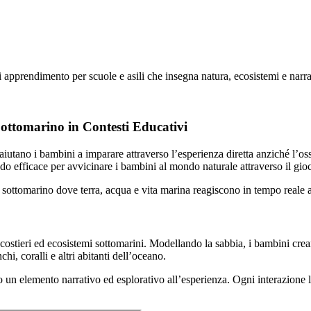
rendimento per scuole e asili che insegna natura, ecosistemi e narraz
ttomarino in Contesti Educativi
utano i bambini a imparare attraverso l’esperienza diretta anziché l’o
 efficace per avvicinare i bambini al mondo naturale attraverso il gioc
ottomarino dove terra, acqua e vita marina reagiscono in tempo reale a
stieri ed ecosistemi sottomarini. Modellando la sabbia, i bambini crea
hi, coralli e altri abitanti dell’oceano.
un elemento narrativo ed esplorativo all’esperienza. Ogni interazione 