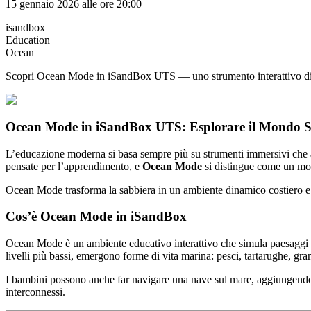
15 gennaio 2026 alle ore 20:00
isandbox
Education
Ocean
Scopri Ocean Mode in iSandBox UTS — uno strumento interattivo di app
Ocean Mode in iSandBox UTS: Esplorare il Mondo So
L’educazione moderna si basa sempre più su strumenti immersivi che ai
pensate per l’apprendimento, e
Ocean Mode
si distingue come un modo
Ocean Mode trasforma la sabbiera in un ambiente dinamico costiero e s
Cos’è Ocean Mode in iSandBox
Ocean Mode è un ambiente educativo interattivo che simula paesaggi co
livelli più bassi, emergono forme di vita marina: pesci, tartarughe, granc
I bambini possono anche far navigare una nave sul mare, aggiungendo 
interconnessi.