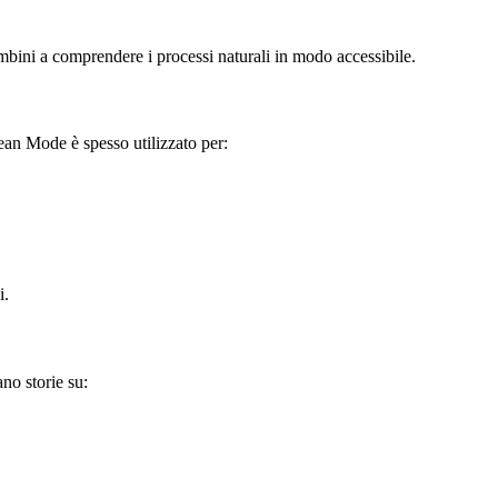
ambini a comprendere i processi naturali in modo accessibile.
ean Mode è spesso utilizzato per:
i.
no storie su: