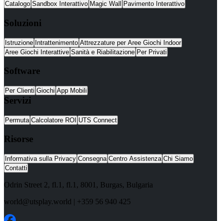
Catalogo
Sandbox Interattivo
Magic Wall
Pavimento Interattivo
Soluzioni
Istruzione
Intrattenimento
Attrezzature per Aree Giochi Indoor
Aree Giochi Interattive
Sanità e Riabilitazione
Per Privati
Software
Per Clienti
Giochi
App Mobili
Servizi
Permuta
Calcolatore ROI
UTS Connect
Risorse
Informativa sulla Privacy
Consegna
Centro Assistenza
Chi Siamo
Contatti
Odrin Street 2, fl.1
, fl.1,
8001
,
Burgas
,
Bulgaria
world@utsplay.world
|
+359 56 940 425