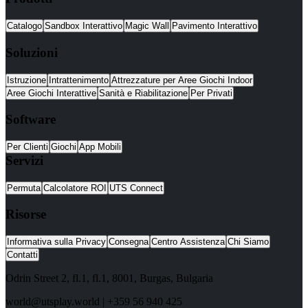
Catalogo
Sandbox Interattivo
Magic Wall
Pavimento Interattivo
Soluzioni
Istruzione
Intrattenimento
Attrezzature per Aree Giochi Indoor
Aree Giochi Interattive
Sanità e Riabilitazione
Per Privati
Software
Per Clienti
Giochi
App Mobili
Servizi
Permuta
Calcolatore ROI
UTS Connect
Risorse
Informativa sulla Privacy
Consegna
Centro Assistenza
Chi Siamo
Contatti
Odrin Street 2, fl.1
, fl.1,
8001
,
Burgas
,
Bulgaria
world@utsplay.world
|
+359 56 940 425