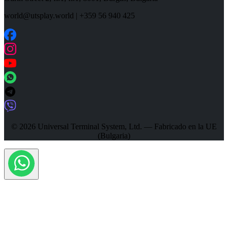
world@utsplay.world
|
+359 56 940 425
© 2026 Universal Terminal System, Ltd. — Fabricado en la UE
(Bulgaria)