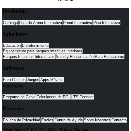
Productos
Catálogo
Caja de Arena Interactiva
Pared Interactiva
Piso Interactivo
Soluciones
Educación
Entretenimiento
Equipamiento para parques infantiles interiores
Parques Infantiles Interactivos
Salud y Rehabilitación
Para Particulares
Software
Para Clientes
Juegos
Apps Móviles
Servicios
Programa de Canje
Calculadora de ROI
UTS Connect
Recursos
Política de Privacidad
Envíos
Centro de Ayuda
Sobre Nosotros
Contacto
Odrin Street 2, fl.1
, fl.1,
8001
,
Burgas
,
Bulgaria