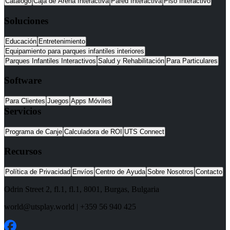
Catálogo
Caja de Arena Interactiva
Pared Interactiva
Piso Interactivo
Soluciones
Educación
Entretenimiento
Equipamiento para parques infantiles interiores
Parques Infantiles Interactivos
Salud y Rehabilitación
Para Particulares
Software
Para Clientes
Juegos
Apps Móviles
Servicios
Programa de Canje
Calculadora de ROI
UTS Connect
Recursos
Política de Privacidad
Envíos
Centro de Ayuda
Sobre Nosotros
Contacto
Odrin Street 2, fl.1
, fl.1,
8001
,
Burgas
,
Bulgaria
world@utsplay.world
|
+359 56 940 425