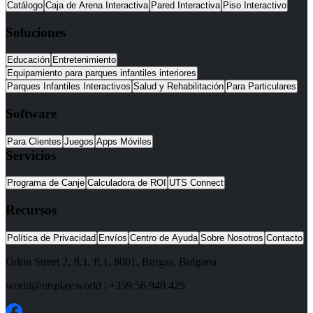
Catálogo
Caja de Arena Interactiva
Pared Interactiva
Piso Interactivo
Soluciones
Educación
Entretenimiento
Equipamiento para parques infantiles interiores
Parques Infantiles Interactivos
Salud y Rehabilitación
Para Particulares
Software
Para Clientes
Juegos
Apps Móviles
Servicios
Programa de Canje
Calculadora de ROI
UTS Connect
Recursos
Política de Privacidad
Envíos
Centro de Ayuda
Sobre Nosotros
Contacto
Odrin Street 2, fl.1
, fl.1,
8001
,
Burgas
,
Bulgaria
world@utsplay.world
|
+359 56 940 425